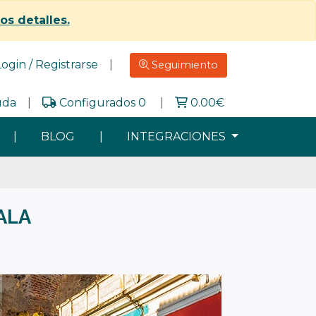
los detalles.
Login / Registrarse
|
Seguimiento
uda
|
Configurados 0
|
0.00
€
|
BLOG
|
INTEGRACIONES
ALA