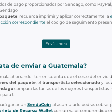
todos de pago proporcionados por Sendago, como PayPal, T
e Sendago;
l paquete
: recuerda imprimir y aplicar correctamente la
ección correspondiente
el código de seguimiento present
Envía ahora
ata de enviar a Guatemala?
emala ahorrando, ten en cuenta que el costo del envío d
ones del paquete
, el
transportista seleccionado
y los
endago
compara las tarifas de los mejores transportistas
 para ti.
hará ganar un
SendaCoin
: al acumularlo podrás cobrar p
arjeta de Recarga Wallet
con un valor comprendido e