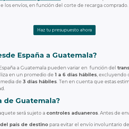
de los envíos, en función del corte de recarga comprado.
Haz tu presupuesto ahora
desde España a Guatemala?
 España a Guatemala pueden variar en función del
tran
ealiza en un promedio de
1 a 6 días hábiles
, excluyendo 
 media de
3 días hábiles
. Ten en cuenta que estas est
ad.
a de Guatemala?
paquete será sujeto a
controles aduaneros
. Antes de en
del país de destino
para evitar el envío involuntario d