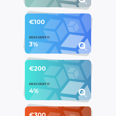
€100
DESCUENTO
3%
€200
DESCUENTO
4%
€300