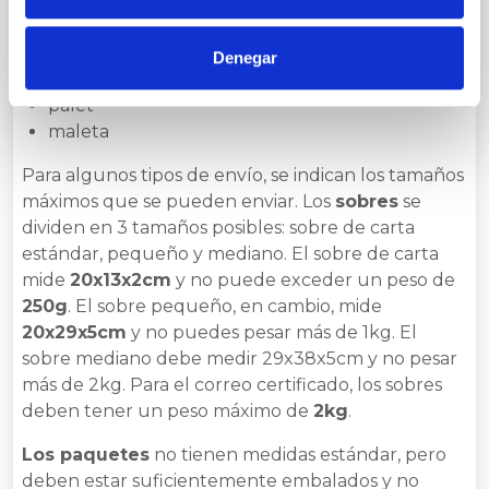
sociales y analizar el tráfico. Además, compartimos
También se debe especificar si se trata de un:
información sobre el uso que haga del sitio web con
sobre
nuestros partners de redes sociales, publicidad y análisis
Denegar
paquete
web, quienes pueden combinarla con otra información
palet
que les haya proporcionado o que hayan recopilado a
maleta
partir del uso que haya hecho de sus servicios.
Para algunos tipos de envío, se indican los tamaños
máximos que se pueden enviar. Los
sobres
se
dividen en 3 tamaños posibles: sobre de carta
estándar, pequeño y mediano. El sobre de carta
mide
20x13x2cm
y no puede exceder un peso de
250g
. El sobre pequeño, en cambio, mide
20x29x5cm
y no puedes pesar más de 1kg. El
sobre mediano debe medir 29x38x5cm y no pesar
más de 2kg. Para el correo certificado, los sobres
deben tener un peso máximo de
2kg
.
Los paquetes
no tienen medidas estándar, pero
deben estar suficientemente embalados y no