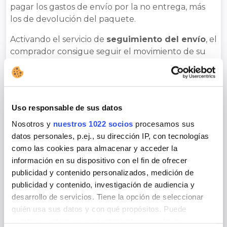
pagar los gastos de envío por la no entrega, más
los de devolución del paquete.
Activando el servicio de
seguimiento del envío
, el
comprador consigue seguir el movimiento de su
compra en tiempo real y puede organizar su
presencia en casa en el momento de la entrega. El
seguimiento en línea es una
garantía
tanto para el
comprador como para el vendedor, ya que los
Uso responsable de sus datos
riesgos de no entrega se limitan en gran medida.
Nosotros y
nuestros 1022 socios
procesamos sus
Cada empresa de paquetería aplica sus propias
datos personales, p.ej., su dirección IP, con tecnologías
tarifas para el pago contra reembolso y un servicio
como las cookies para almacenar y acceder la
como el que ofrece Sendago.com te permite
información en su dispositivo con el fin de ofrecer
comparar
las distintas soluciones disponibles y
publicidad y contenido personalizados, medición de
elegir la que mejor se adapte a tus necesidades y a
publicidad y contenido, investigación de audiencia y
tu presupuesto.
desarrollo de servicios. Tiene la opción de seleccionar
quién usa sus datos y con qué propósitos. Puede
cambiar o retirar su consentimiento en cualquier