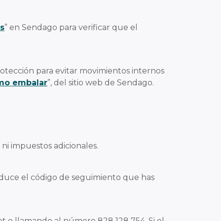
s
” en Sendago para verificar que el
protección para evitar movimientos internos
mo embalar
”, del sitio web de Sendago.
ni impuestos adicionales.
troduce el código de seguimiento que has
t o llamando al número 828 128 754. Si el