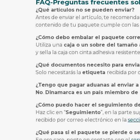
FAQ-Preguntas frecuentes sob
¿Qué artículos no se pueden enviar?
Antes de enviar el artículo, te recomen
contenido de tu paquete cumple con las 
¿Cómo debo embalar el paquete corr
Utiliza una
caja o un sobre del tamaño
y sella la caja con cinta adhesiva resisten
¿Qué documentos necesito para envia
Solo necesitarás la
etiqueta
recibida por 
¿Tengo que pagar aduanas al enviar a
No
.
Dinamarca es un país miembro de 
¿Cómo puedo hacer el seguimiento d
Haz clic en “
Seguimiento
”, en la parte 
recibido por correo electrónico en la
secc
¿Qué pasa si el paquete se pierde o se
En ese caso, ponte en contacto con el
ser