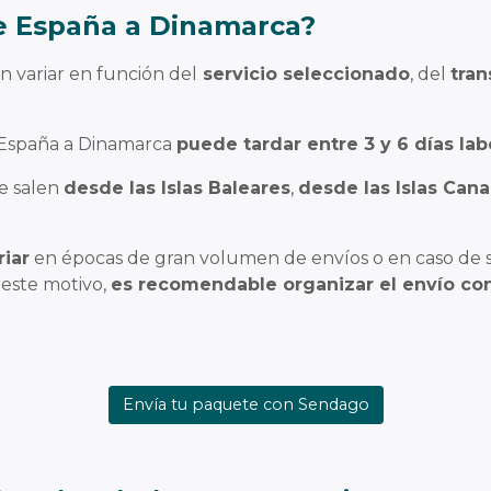
e España a Dinamarca?
 variar en función del
servicio seleccionado
, del
tran
 España a Dinamarca
puede tardar entre 3 y 6 días lab
e salen
desde las Islas Baleares
,
desde las Islas Cana
riar
en épocas de gran volumen de envíos o en caso de s
 este motivo,
es recomendable organizar el envío con
Envía tu paquete con Sendago