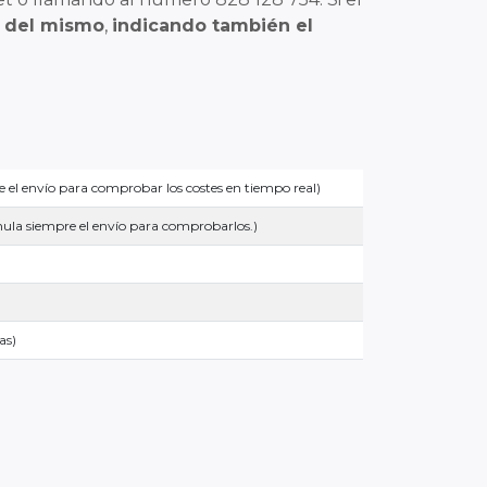
ón del mismo
,
indicando también el
e el envío para comprobar los costes en tiempo real)
imula siempre el envío para comprobarlos.)
as)