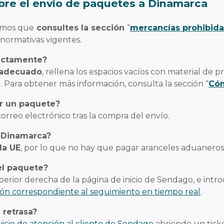
re el envío de paquetes a Dinamarca
damos que
consultes la sección
“
mercancías prohibida
normativas vigentes.
ectamente?
 adecuado
, rellena los espacios vacíos con material de 
te. Para obtener más información, consulta la sección “
Có
r un paquete?
correo electrónico tras la compra del envío.
 Dinamarca?
la UE
, por lo que no hay que pagar aranceles aduaneros 
el paquete?
superior derecha de la página de inicio de Sendago, e in
ión correspondiente al seguimiento en tiempo real
.
 retrasa?
vicio de atención al cliente de Sendago
abriendo un ticke