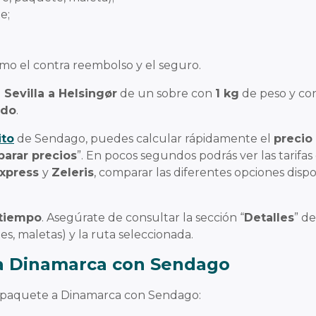
e;
omo el contra reembolso y el seguro.
Sevilla a Helsingør
de un sobre con
1 kg
de peso
y co
ido
.
ito
de Sendago, puedes calcular rápidamente el
precio
arar precios
”. En pocos segundos podrás ver las tarifas
Express
y
Zeleris
, comparar las diferentes opciones dispo
 tiempo
. Asegúrate de consultar la sección “
Detalles
” de
es, maletas) y la ruta seleccionada.
a Dinamarca con Sendago
un paquete a Dinamarca con Sendago: