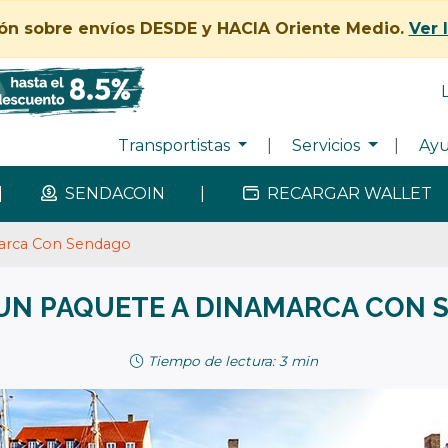
ión sobre envíos DESDE y HACIA Oriente Medio.
Ver 
Transportistas
|
Servicios
|
Ay
|
SENDACOIN
|
RECARGAR WALLET
marca Con Sendago
 UN PAQUETE A DINAMARCA CON 
Tiempo de lectura: 3 min