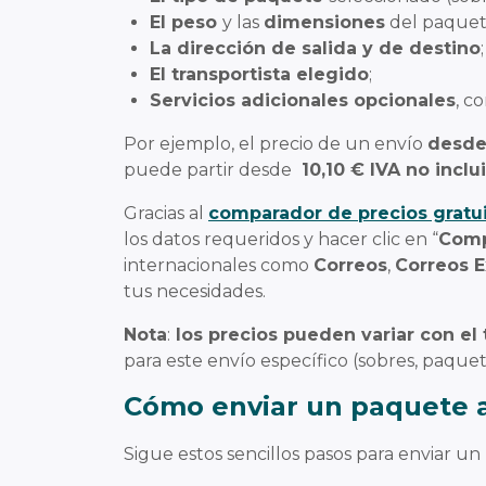
El peso
y las
dimensiones
del paquet
La dirección de salida y de destino
;
El transportista elegido
;
Servicios adicionales opcionales
, c
Por ejemplo, el precio de un envío
desde 
puede partir desde
10,10 € IVA no inclu
Gracias al
comparador de precios gratu
los datos requeridos y hacer clic en “
Comp
internacionales como
Correos
,
Correos 
tus necesidades.
Nota
:
los precios pueden variar con el
para este envío específico (sobres, paquet
Cómo enviar un paquete 
Sigue estos sencillos pasos para enviar 