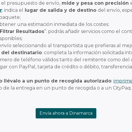
r el presupuesto de envío,
mide y pesa con precisión
r
: indica el
lugar de salida y de destino
del envío, esp
 paquete;
obtener una estimación inmediata de los costes;
Filtrar Resultados
”: podrás añadir servicios como el con
isponibles;
 envío seleccionando al transportista que prefieras al mej
 del destinatario
: completa la información solicitada i
úmero de teléfono válidos tanto del remitente como del d
gar con PayPal, tarjeta de crédito o débito, transferenci
 o llévalo a un punto de recogida autorizado
:
imprime
 o de la entrega en un punto de recogida o a un CityPaq.
Envía ahora a Dinamarca