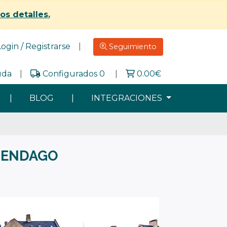
los detalles.
Login / Registrarse
|
Seguimiento
uda
|
Configurados 0
|
0.00
€
|
BLOG
|
INTEGRACIONES
SENDAGO