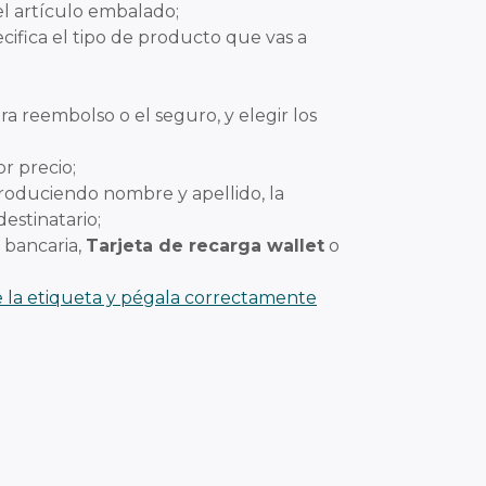
el artículo embalado;
ecifica el tipo de producto que vas a
tra reembolso o el seguro, y elegir los
or precio;
ntroduciendo nombre y apellido, la
estinatario;
a bancaria,
Tarjeta de recarga wallet
o
 la etiqueta y pégala correctamente