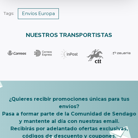
Envíos Europa
Tags:
NUESTROS TRANSPORTISTAS
¿Quieres recibir promociones únicas para tus
envíos?
Pasa a formar parte de la Comunidad de Sendago
y mantente al día con nuestras email.
Recibirás por adelantado ofertas exclusivas,
códigos de descuento y coupones.