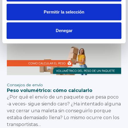
Las cookies de este sitio web se usan para personalizar
la etiqueta de envío, que además deberá
el contenido y los anuncios, ofrecer funciones de redes
colocarse en un lugar bien visible. Sendago hace
Permitir la selección
sociales y analizar el tráfico. Además, compartimos
que el proceso…
información sobre el uso que haga del sitio web con
nuestros partners de redes sociales, publicidad y análisis
Denegar
Lee
web, quienes pueden combinarla con otra información
que les haya proporcionado o que hayan recopilado a
partir del uso que haya hecho de sus servicios.
Consejos de envío
Peso volumétrico: cómo calcularlo
¿Por qué el envío de un paquete que pesa poco
-a veces- sigue siendo caro? ¿Ha intentado alguna
vez cerrar una maleta sin conseguirlo porque
estaba demasiado llena? Lo mismo ocurre con los
transportistas…