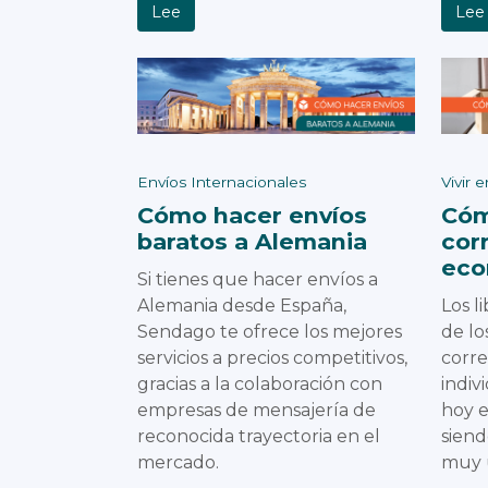
Lee
Lee
Envíos Internacionales
Vivir 
Cómo hacer envíos
Cóm
baratos a Alemania
cor
eco
Si tienes que hacer envíos a
Alemania desde España,
Los l
Sendago te ofrece los mejores
de lo
servicios a precios competitivos,
corre
gracias a la colaboración con
indiv
empresas de mensajería de
hoy e
reconocida trayectoria en el
siend
mercado.
muy u