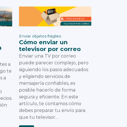
Enviar objetos frágiles
Cómo enviar un
a
televisor por correo
Enviar una TV por correo
puede parecer complejo, pero
tes a
siguiendo los pasos adecuados
ago te
y eligiendo servicios de
s a
mensajería confiables, es
posible hacerlo de forma
o
segura y eficiente. En este
ecios.
artículo, te contamos cómo
ión
debes preparar tu envío para
que tu televisor…