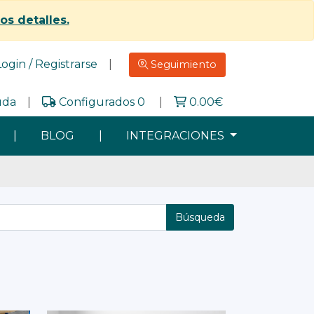
los detalles.
Login / Registrarse
|
Seguimiento
uda
|
Configurados 0
|
0.00
€
|
BLOG
|
INTEGRACIONES
Búsqueda