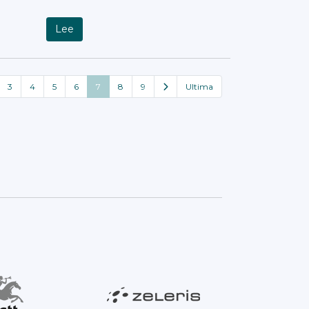
Lee
3
4
5
6
7
8
9
Ultima