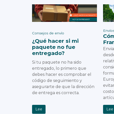
Envíos
Consejos de envío
Cóm
¿Qué hacer si mi
Fra
paquete no fue
Envia
entregado?
desde
relat
Si tu paquete no ha sido
cons
entregado, lo primero que
forma
debes hacer es comprobar el
Europ
código de seguimiento y
evita
asegurarte de que la dirección
costo
de entrega es correcta.
artíc
Lee
Lee