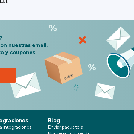
?
on nuestras email.
to y coupones.
tegraciones
Blog
ta integraciones
Enviar paquete a
Noruega con Sendago