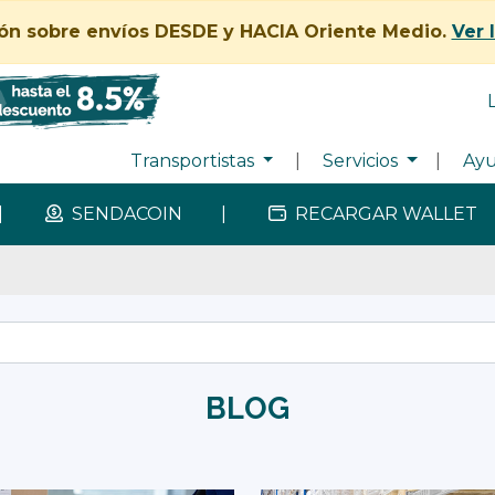
ión sobre envíos DESDE y HACIA Oriente Medio.
Ver 
Transportistas
|
Servicios
|
Ay
|
SENDACOIN
|
RECARGAR WALLET
BLOG