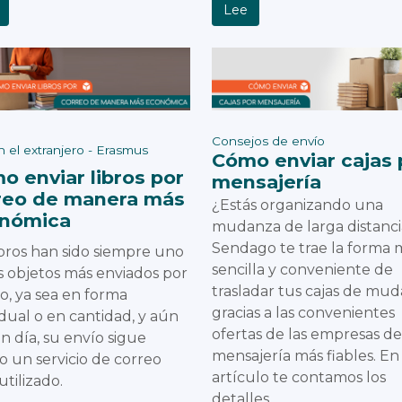
Lee
Consejos de envío
en el extranjero - Erasmus
Cómo enviar cajas 
o enviar libros por
mensajería
reo de manera más
¿Estás organizando una
nómica
mudanza de larga distanci
Sendago te trae la forma 
ibros han sido siempre uno
sencilla y conveniente de
s objetos más enviados por
trasladar tus cajas de mu
o, ya sea en forma
gracias a las convenientes
idual o en cantidad, y aún
ofertas de las empresas de
n día, su envío sigue
mensajería más fiables. En
o un servicio de correo
artículo te contamos los
tilizado.
detalles.