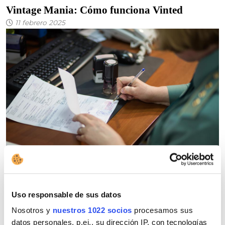
Vintage Mania: Cómo funciona Vinted
11 febrero 2025
Cómo funcionan las prácticas de aduana con
Uso responsable de sus datos
Shein
06 febrero 2025
Nosotros y
nuestros 1022 socios
procesamos sus
datos personales, p.ej., su dirección IP, con tecnologías