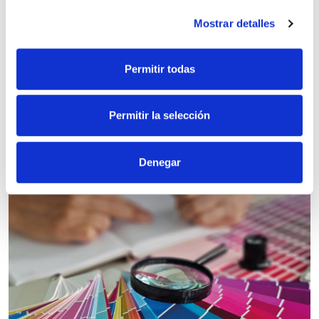
datos personales y establezca sus preferencias en la
Mostrar detalles
sección de datos
. Puede cambiar o retirar su
consentimiento en cualquier momento en la Declaración
de cookies.
Permitir todas
Las cookies de este sitio web se usan para personalizar
el contenido y los anuncios, ofrecer funciones de redes
Permitir la selección
sociales y analizar el tráfico. Además, compartimos
información sobre el uso que haga del sitio web con
Qué es Shein y cómo funciona su Revolución
nuestros partners de redes sociales, publicidad y análisis
Denegar
30 enero 2025
web, quienes pueden combinarla con otra información
que les haya proporcionado o que hayan recopilado a
partir del uso que haya hecho de sus servicios.