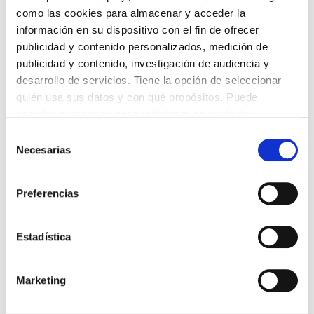
como las cookies para almacenar y acceder la
información en su dispositivo con el fin de ofrecer
publicidad y contenido personalizados, medición de
publicidad y contenido, investigación de audiencia y
desarrollo de servicios. Tiene la opción de seleccionar
quién usa sus datos y con qué propósitos. Puede
cambiar o retirar su consentimiento en cualquier
momento desde la Declaración de cookies o clicando en
Selección
el Menú de consentimiento.
Necesarias
de
consentimiento
Si lo permite, también quisiéramos:
Preferencias
Recopilar información sobre su ubicación
¡Paquete en camino! Descubre los secretos de
geográfica que puede tener una precisión de varios
los envíos en Shein
metros
Estadística
04 febrero 2025
Identificar su dispositivo analizándolo activamente
para buscar características específicas (huellas
Marketing
digitales)
Obtenga más información sobre cómo se procesan sus