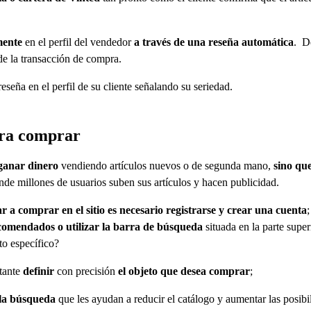
mente
en el perfil del vendedor
a través de una reseña automática
. De
de la transacción de compra.
seña en el perfil de su cliente señalando su seriedad.
ara comprar
 ganar
dinero
vendiendo artículos nuevos o de segunda mano,
sino qu
nde millones de usuarios suben sus artículos y hacen publicidad.
 a comprar en el sitio es necesario registrarse y crear una cuenta
 recomendados o utilizar la barra de búsqueda
situada en la parte super
to específico?
rtante
definir
con precisión
el objeto que desea comprar
;
n la búsqueda
que les ayudan a reducir el catálogo y aumentar las posibi