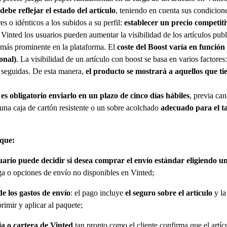
debe reflejar el estado del artículo
, teniendo en cuenta sus condicion
s o idénticos a los subidos a su perfil:
establecer un precio competiti
 Vinted los usuarios pueden aumentar la visibilidad de los artículos pu
 más prominente en la plataforma. El
coste del Boost varía en función 
ional)
. La visibilidad de un artículo con boost se basa en varios factores
as seguidas. De esta manera,
el producto se mostrará a aquellos que t
o
es obligatorio enviarlo en un plazo de cinco días hábiles
, previa ca
una caja de cartón resistente o un sobre acolchado
adecuado para el t
 que:
uario puede decidir si desea comprar el envío estándar eligiendo un
ega o opciones de envío no disponibles en Vinted;
e los gastos de envío
: el pago incluye
el seguro sobre el artículo
y la
primir y aplicar al paquete;
ia o cartera de Vinted
tan pronto como el cliente confirma que el artícu