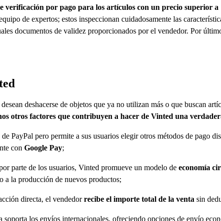
de verificación por pago para los artículos con un precio superior a
n equipo de expertos; estos inspeccionan cuidadosamente las característica
uales documentos de validez proporcionados por el vendedor. Por último, 
ted
desean deshacerse de objetos que ya no utilizan más o que buscan artíc
s otros factores que contribuyen a hacer de Vinted una verdadera
o de PayPal pero permite a sus usuarios elegir otros métodos de pago d
nte con
Google Pay
;
los por parte de los usuarios, Vinted promueve un modelo de
economía cir
o a la producción de nuevos productos;
nsacción directa, el vendedor
recibe el importe total de la venta
sin dedu
ma soporta los envíos internacionales, ofreciendo opciones de envío econ