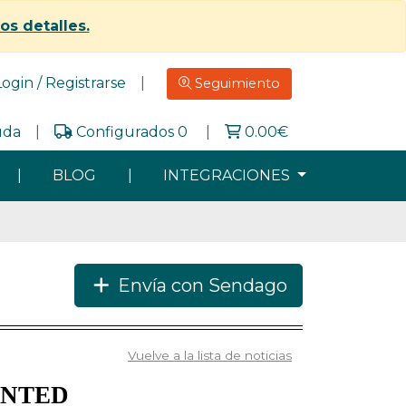
los detalles.
Login / Registrarse
|
Seguimiento
uda
|
Configurados 0
|
0.00
€
|
BLOG
|
INTEGRACIONES
Envía con Sendago
Vuelve a la lista de noticias
INTED