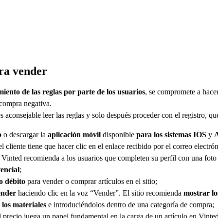
ra vender
iento de las reglas por parte de los usuarios
, se compromete a hacer
 compra negativa.
 es aconsejable leer las reglas y solo después proceder con el registro, q
b
o descargar la
aplicación móvil
disponible
para los sistemas IOS
y
el cliente tiene que hacer clic en el enlace recibido por el correo electrón
: Vinted recomienda a los usuarios que completen su perfil con una foto 
encial
;
 o débito
para vender o comprar artículos en el sitio;
vender
haciendo clic en la voz “Vender”. El sitio recomienda
mostrar lo
 los materiales
e introduciéndolos dentro de una categoría de compra;
el precio juega un papel fundamental en la carga de un artículo en Vinte