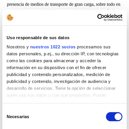
presencia de medios de transporte de gran carga, sobre todo en
zonas densamente pobladas o peatonales donde los vehículos
tradicionales tienen dificultades de acceso.
Otro tipo de
Última
Milla Logística
sostenible es el de la
entrega mediante transportistas locales o independientes
Uso responsable de sus datos
que al desplazarse a pie por trayectos cortos reducen la emisión
Nosotros y
nuestros 1022 socios
procesamos sus
de sustancias tóxicas.
datos personales, p.ej., su dirección IP, con tecnologías
Estas soluciones ecológicas no solo contribuyen a reducir los
como las cookies para almacenar y acceder la
niveles de contaminación, sino también los costos logísticos y
información en su dispositivo con el fin de ofrecer
los plazos de entrega, garantizando una visibilidad completa del
publicidad y contenido personalizados, medición de
estado de las entregas y permitiendo intervenir con prontitud en
publicidad y contenido, investigación de audiencia y
caso de imprevistos.
desarrollo de servicios. Tiene la opción de seleccionar
quién usa sus datos y con qué propósitos. Puede
Desde mediados de septiembre de 2024, se está implementando
cambiar o retirar su consentimiento en cualquier
en Madrid un nuevo proyecto denominado “
El camino
momento desde la Declaración de cookies o clicando en
subterráneo para recorrer la Última Milla
” que se basa en
Selección
el Menú de consentimiento.
Necesarias
la habilitación de los trenes del metro para el transporte de
de
mercancías, con el objetivo de reducir los tiempos de entrega,
consentimiento