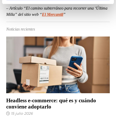
logística” del sitio web “
Alerce
”
que les haya proporcionado o que hayan recopilado a
–
Artículo “El camino subterráneo para recorrer una ‘Última
partir del uso que haya hecho de sus servicios.
Milla” del sitio web “
El Mercantil
”
Noticias recientes
Headless e-commerce: qué es y cuándo
conviene adoptarlo
15 julio 2026